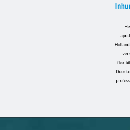
Inhu
He
apoth
Holland.
ver
flexib
Door te
profess