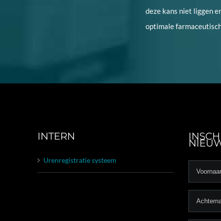
deze kans niet liggen e
optimale farmaceutisc
INTERN
INSCH
NIEUW
Urenregistratie systeem