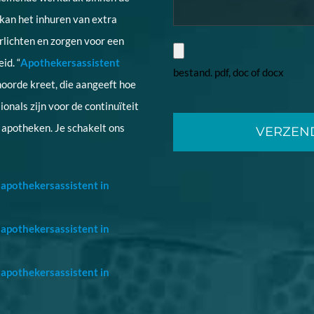
kan het inhuren van extra
lichten en zorgen voor een
id. “
Apothekersassistent
bestand. pdf, doc of docx
hoorde kreet, die aangeeft hoe
onals zijn voor de continuïteit
Gelieve
n apotheken. Je schakelt ons
dit
veld
leeg
apothekersassistent in
te
laten.
apothekersassistent in
apothekersassistent in