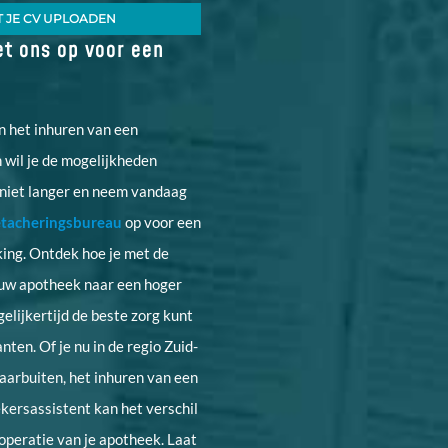
T JE CV UPLOADEN
t ons op voor een
n het inhuren van een
 wil je de mogelijkheden
niet langer en neem vandaag
etacheringsbureau
op voor een
king. Ontdek hoe je met de
ouw apotheek naar een hoger
gelijkertijd de beste zorg kunt
anten. Of je nu in de regio Zuid-
daarbuiten, het inhuren van een
kersassistent kan het verschil
operatie van je apotheek. Laat