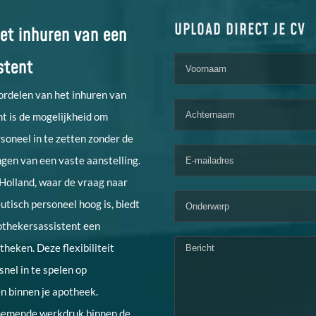
UPLOAD DIRECT JE CV
et inhuren van een
stent
ordelen van het inhuren van
t is de mogelijkheid om
soneel in te zetten zonder de
gen van een vaste aanstelling.
-Holland, waar de vraag naar
tisch personeel hoog is, biedt
othekersassistent een
theken. Deze flexibiliteit
nel in te spelen op
 binnen je apotheek.
nemende werkdruk binnen de