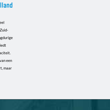
lland
eel
 Zuid-
angdurige
iedt
citeit.
 van een
rt, maar