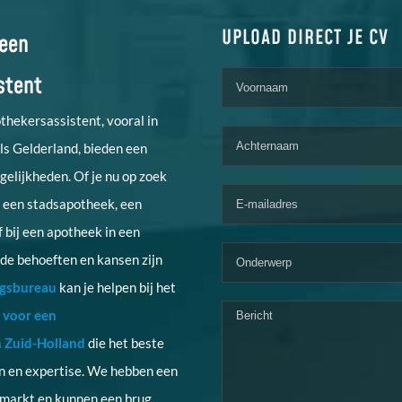
UPLOAD DIRECT JE CV
 een
stent
thekersassistent, vooral in
ls Gelderland, bieden een
elijkheden. Of je nu op zoek
n een stadsapotheek, een
of bij een apotheek in een
de behoeften en kansen zijn
ngsbureau
kan je helpen bij het
 voor een
n Zuid-Holland
die het beste
en en expertise. We hebben een
e markt en kunnen een brug