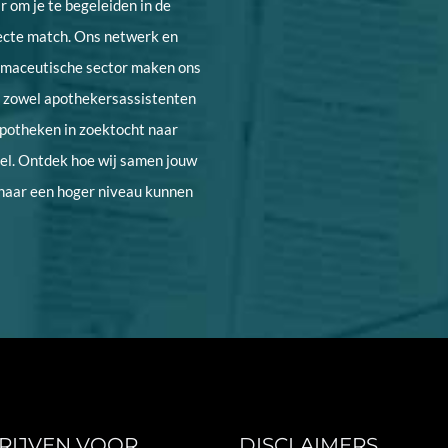
 om je te begeleiden in de
ecte match. Ons netwerk en
armaceutische sector maken ons
r zowel apothekersassistenten
apotheken in zoektocht naar
el. Ontdek hoe wij samen jouw
 naar een hoger niveau kunnen
RIJVEN VOOR
DISCLAIMERS