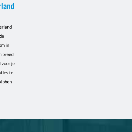
rland
erland
 de
om in
n breed
 voor je
ties te
 Alphen