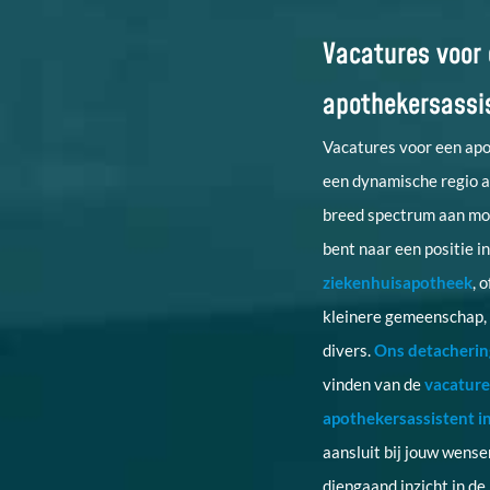
Vacatures voor
apothekersassi
Vacatures voor een apo
een dynamische regio a
breed spectrum aan mog
bent naar een positie i
ziekenhuisapotheek
, 
kleinere gemeenschap, 
divers.
Ons detacheri
vinden van de
vacature
apothekersassistent i
aansluit bij jouw wens
diepgaand inzicht in d