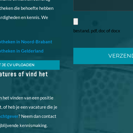
otheken die behoefte hebben
ardigheden en kennis. We
bestand. pdf, doc of docx
potheken in Noord-Brabant
Gelieve
otheken in Gelderland
dit
veld
T JE CV UPLOADEN
tures of vind het
leeg
te
laten.
n het vinden van een positie
, of heb je een vacature die je
chtgever
? Neem dan contact
jblijvende kennismaking.