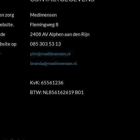
en zorg
Medimensen
ebsite.
Flemingweg 8
 de
2408 AV Alphen aan den Rijn
bsite op
085 303 53 13
r
pim@medimensen.nl
brenda@medimensen.nl
KvK: 65561236
BTW: NL856162619 B01