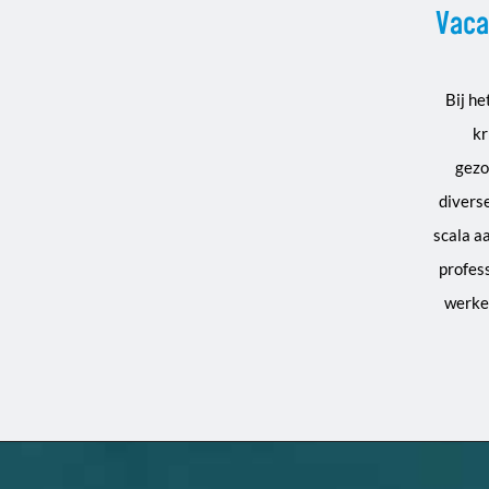
Vaca
Bij h
kr
gezo
divers
scala aa
profes
werken