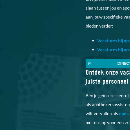
slaan tussen jou en ap
aan jouw specifieke va
bieden verder:
Vacatures bij a
Vacatures bij ap
DIREC
Ontdek onze vaca
juiste personeel
Ben je geïnteresseerd i
als apothekersassistent
wilt vervullen als
opdra
met ons op voor een vri