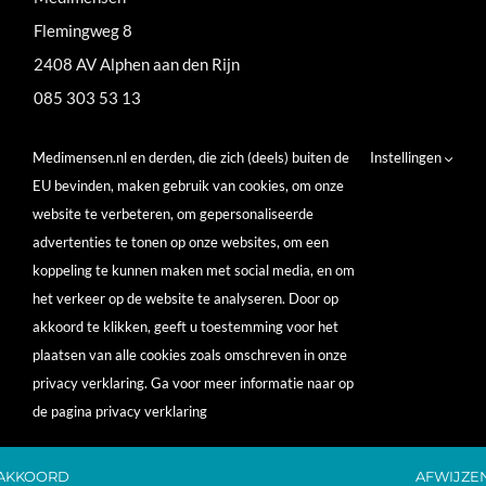
Flemingweg 8
2408 AV Alphen aan den Rijn
085 303 53 13
pim@medimensen.nl
Medimensen.nl en derden, die zich (deels) buiten de
Instellingen
brenda@medimensen.nl
EU bevinden, maken gebruik van cookies, om onze
website te verbeteren, om gepersonaliseerde
KvK: 65561236
advertenties te tonen op onze websites, om een
BTW: NL856162619 B01
koppeling te kunnen maken met social media, en om
het verkeer op de website te analyseren. Door op
akkoord te klikken, geeft u toestemming voor het
plaatsen van alle cookies zoals omschreven in onze
privacy verklaring. Ga voor meer informatie naar op
de pagina privacy verklaring
AKKOORD
AFWIJZE