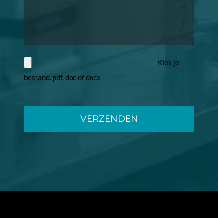
Kies je
bestand. pdf, doc of docx
Gelieve
dit
veld
leeg
te
laten.