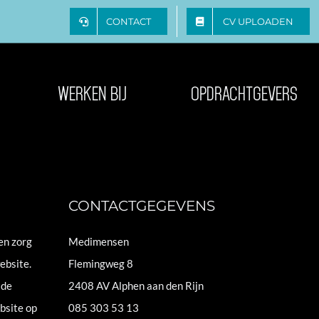
kin_id=5692 ]
CONTACT
CV UPLOADEN
WERKEN BIJ
OPDRACHTGEVERS
CONTACTGEGEVENS
en zorg
Medimensen
ebsite.
Flemingweg 8
 de
2408 AV Alphen aan den Rijn
bsite op
085 303 53 13