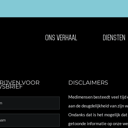
box=”1″ post_number=”10″ cache_unit=”5″ cache_duration=”days” s
tically. Please do not delete to make the plugin work properly.
ONS VERHAAL
DIENSTEN
RIJVEN VOOR
DISCLAIMERS
SBRIEF
Medimensen besteedt veel tijd 
aan de deugdelijkheid van zijn w
Ondanks dat is het mogelijk dat
getoonde informatie op onze we