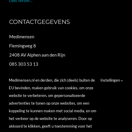
Lees verder...
CONTACTGEGEVENS
Medimensen
Flemingweg 8
2408 AV Alphen aan den Rijn
085 303 53 13
pim@medimensen.nl
Medimensen.nl en derden, die zich (deels) buiten de
Instellingen
brenda@medimensen.nl
EU bevinden, maken gebruik van cookies, om onze
website te verbeteren, om gepersonaliseerde
KvK: 65561236
advertenties te tonen op onze websites, om een
BTW: NL856162619 B01
koppeling te kunnen maken met social media, en om
het verkeer op de website te analyseren. Door op
akkoord te klikken, geeft u toestemming voor het